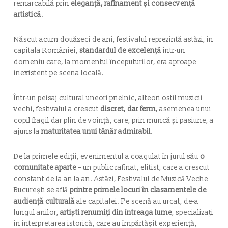
remarcabilă prin
eleganță, rafinament și consecvență
artistică
.
Născut acum douăzeci de ani, festivalul reprezintă astăzi, în
capitala României,
standardul de excelență
într-un
domeniu care, la momentul începuturilor, era aproape
inexistent pe scena locală.
Într-un peisaj cultural uneori prielnic, alteori ostil muzicii
vechi, festivalul a crescut
discret, dar ferm
, asemenea unui
copil fragil dar plin de voință, care, prin muncă și pasiune, a
ajuns la
maturitatea unui tânăr admirabil
.
De la primele ediții, evenimentul a coagulat în jurul său
o
comunitate aparte
– un public rafinat, elitist, care a crescut
constant de la an la an. Astăzi, Festivalul de Muzică Veche
București se află
printre primele locuri în clasamentele de
audiență culturală
ale capitalei. Pe scenă au urcat, de-a
lungul anilor,
artiști renumiți din întreaga lume
, specializați
în interpretarea istorică, care au împărtășit experiență,