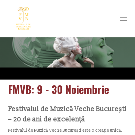
Skip
to
Menu
main
content
FMVB: 9 - 30 Noiembrie
Festivalul de Muzică Veche București
– 20 de ani de excelență
Festivalul de Muzică Veche București este o creație unică,