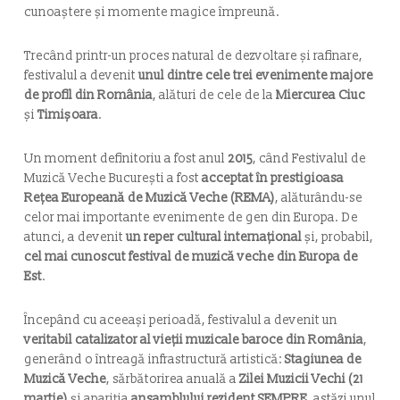
cunoaștere și momente magice împreună.
Trecând printr-un proces natural de dezvoltare și rafinare,
festivalul a devenit
unul dintre cele trei evenimente majore
de profil din România
, alături de cele de la
Miercurea Ciuc
și
Timișoara
.
Un moment definitoriu a fost anul
2015
, când Festivalul de
Muzică Veche București a fost
acceptat în prestigioasa
Rețea Europeană de Muzică Veche (REMA)
, alăturându-se
celor mai importante evenimente de gen din Europa. De
atunci, a devenit
un reper cultural internațional
și, probabil,
cel mai cunoscut festival de muzică veche din Europa de
Est
.
Începând cu aceeași perioadă, festivalul a devenit un
veritabil catalizator al vieții muzicale baroce din România
,
generând o întreagă infrastructură artistică:
Stagiunea de
Muzică Veche
, sărbătorirea anuală a
Zilei Muzicii Vechi (21
martie)
și apariția
ansamblului rezident SEMPRE
, astăzi unul