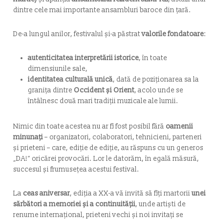
dintre cele mai importante ansambluri baroce din țară.
De-a lungul anilor, festivalul și-a păstrat
valorile fondatoare
:
autenticitatea interpretării istorice
, în toate
dimensiunile sale,
identitatea culturală unică
, dată de poziționarea sa la
granița dintre
Occident și Orient
, acolo unde se
întâlnesc două mari tradiții muzicale ale lumii.
Nimic din toate acestea nu ar fi fost posibil fără
oamenii
minunați
– organizatori, colaboratori, tehnicieni, parteneri
și prieteni – care, ediție de ediție, au răspuns cu un generos
„DA!” oricărei provocări. Lor le datorăm, în egală măsură,
succesul și frumusețea acestui festival.
La
ceas aniversar
, ediția a XX-a vă invită să fiți martorii
unei
sărbători a memoriei și a continuității
, unde artiști de
renume internațional, prieteni vechi și noi invitați se