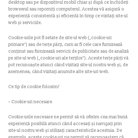
desktop sau pe dispozitivul mobil chiar și după ce închideți
browserul sau reporniți computerul. Acestea vă asigură o
experiență consistentă și eficientă în timp ce vizitați site-ul
web și serviciile.
Cookie-urile pot fi setate de site-ul web („cookie-uri
primare”) sau de terțe părți, cum ar fi cele care furnizează
conținut sau furnizează servicii de publicitate sau de analiză
pe site-ul web („cookie-uri ale terților”). Aceste terțe părți vă
pot recunoaște atunci când vizitați site-ul nostru web și, de
asemenea, când vizitați anumite alte site-uri web.
Ce tip de cookie folosim?
– Cookie-uri necesare
Cookie-urile necesare ne permit să vă oferim cea mai bună
experiență posibilă atunci când accesați și navigați prin
site-ul nostru web și utilizați caracteristicile acestuia. De
exemplu, aceste cookie-uri ne permit să recunoaștem că