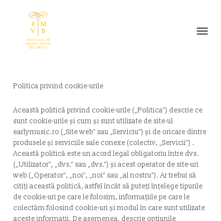
Skip
to
Menu
main
content
Politica privind cookie-urile
Această politică privind cookie-urile („Politica”) descrie ce
sunt cookie-urile și cum și sunt utilizate de site-ul
earlymusic.ro („Site web” sau „Serviciu”) și de oricare dintre
produsele și serviciile sale conexe (colectiv, „Servicii”) .
Această politică este un acord legal obligatoriu între dvs.
(„Utilizator”, „dvs.” sau „dvs.”) și acest operator de site-uri
web („Operator”, „noi”, „noi” sau „al nostru”). Ar trebui să
citiți această politică, astfel încât să puteți înțelege tipurile
de cookie-uri pe care le folosim, informațiile pe care le
colectăm folosind cookie-uri și modul în care sunt utilizate
aceste informații. De asemenea, descrie opțiunile