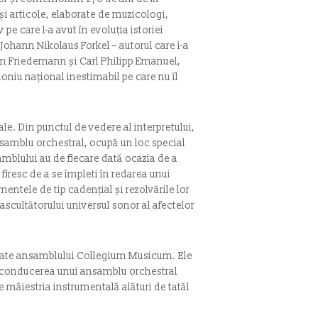
și articole, elaborate de muzicologi,
v pe care l-a avut în evoluția istoriei
Johann Nikolaus Forkel – autorul care i-a
elm Friedemann și Carl Philipp Emanuel,
moniu național inestimabil pe care nu îl
le. Din punctul de vedere al interpretului,
ansamblu orchestral, ocupă un loc special
nsamblului au de fiecare dată ocazia de a
firesc de a se împleti în redarea unui
mentele de tip cadențial și rezolvările lor
ascultătorului universul sonor al afectelor
dicate ansamblului Collegium Musicum. Ele
a conducerea unui ansamblu orchestral
ze măiestria instrumentală alături de tatăl