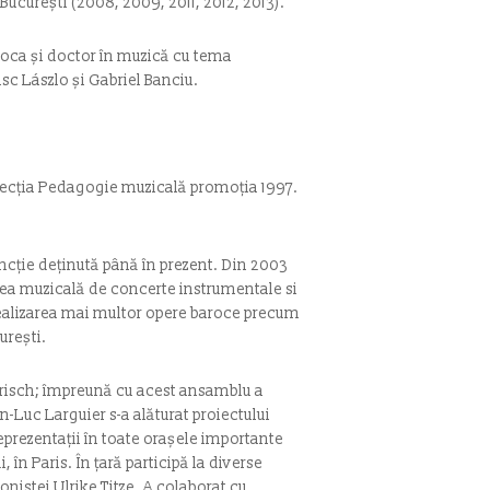
Bucureşti (2008, 2009, 2011, 2012, 2013).
oca şi doctor în muzică cu tema
isc Lászlo și Gabriel Banciu.
, secția Pedagogie muzicală promoția 1997.
funcție deținută până în prezent. Din 2003
nea muzicală de concerte instrumentale si
realizarea mai multor opere baroce precum
urești.
Frisch; împreună cu acest ansamblu a
an-Luc Larguier s-a alăturat proiectului
reprezentații în toate orașele importante
 în Paris. În țară participă la diverse
nistei Ulrike Titze. A colaborat cu