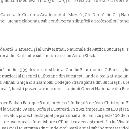
Sighişoara Medievală (2003 şi 2007) şi la Festivalul de Muzică Veche 
 la Catedra de Coarde a Academiei
de Muzică „Gh. Dima” din Cluj-Nap
e”, lucrare elaborată sub conducerea științifică a profesorilor Franc
 de Artă G.Enescu și al Universității Naționale de Muzică București
barocă din Karlsruhe sub îndrumarea lui Anton Steck.
ară iar din 1999 devine artist liric al Corului Filarmonicii G.Enescu, 
muzical al Bisericii Lutherane din București, unde a realizat stagiu
ul Mihail Ghiga și ansamblul Collegio Stravagante din București la 
as”, lucrări prezentate în cadrul stagiunii Operei Naționale din Buc
oce Balkan Baroque Band, orchestră înființată de Jean-Christophe 
i la Salonic, Atena, Sofia și București. În 2012, împreună cu BBB și Je
i Vivaldi, proiect desfășurat pe parcursul a doi ani, cu peste 100 de 
at de asemnea la înregistrarea CD-ului cu aceeași muzică a lui Vivaldi,
, Brașov și Miercurea Ciuc unde evoluează anual sub îndrumarea violo