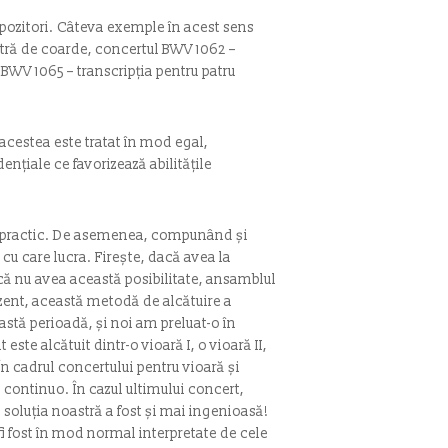
ompozitori. Câteva exemple în acest sens
stră de coarde, concertul BWV 1062 –
BWV 1065 – transcripția pentru patru
acestea este tratat în mod egal,
nțiale ce favorizează abilitățile
e practic. De asemenea, compunând și
 cu care lucra. Firește, dacă avea la
ă nu avea această posibilitate, ansamblul
zent, această metodă de alcătuire a
astă perioadă, și noi am preluat-o în
e alcătuit dintr-o vioară I, o vioară II,
 În cadrul concertului pentru vioară și
 continuo. În cazul ultimului concert,
 soluția noastră a fost și mai ingenioasă!
fi fost în mod normal interpretate de cele