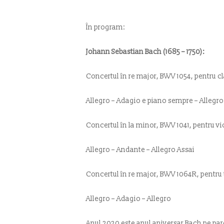
În program:
Johann Sebastian Bach (1685 – 1750):
Concertul în re major, BWV 1054, pentru c
Allegro – Adagio e piano sempre – Allegro
Concertul în la minor, BWV 1041, pentru v
Allegro – Andante – Allegro Assai
Concertul în re major, BWV 1064R, pentru t
Allegro – Adagio – Allegro
Anul 2020 este anul aniversar Bach pe pa