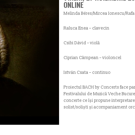
ONLINE
Melinda Béres/Mircea Ionescu/Rafael
Raluca Enea – clavecin
Csibi Dávid – violă
Ciprian Câmpean – violoncel
István Csata – continuo
Proiectul BACH by Concerts face part
Festivalului de Muzică Veche Bucureș
concerte ce își propune interpretar
solist/soliști și acompaniament orc