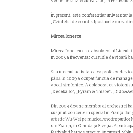
Veche de la Miercurea Ciuc, la Festivalul 
În prezent, este conferențiar universitar
„Cvintetul de coarde. Ipostazele mozartien
Mircea Ionescu
Mircea Ionescu este absolvent al Liceului
În 2003 a frecventat cursurile de vioară 
Și-a început activitatea ca profesor de vio
până în 2009 a ocupat funcția de manager 
vocal-simfonice. A colaborat cu violonist
„Deceballo”, „Pyram & Thisbe”, „Dido&Aene
Din 2009 devine membru al orchestrei bar
susținut concerte în special în Franța dar ș
artistic Wu-Wei pe muzica Anotimpurilor lu
din Franța, în Olanda și Elveția. A particip
festivaluri baroce precum București, Sibiu