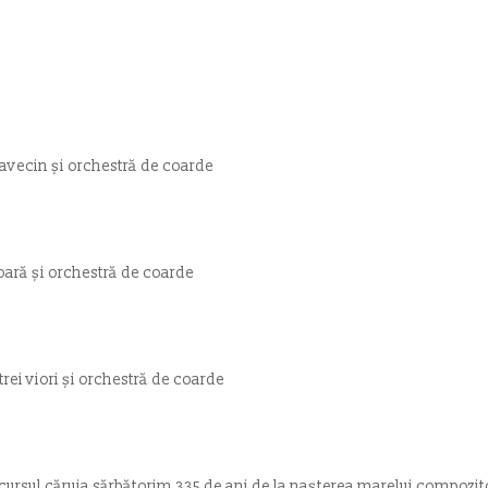
lavecin și orchestră de coarde
ioară și orchestră de coarde
rei viori și orchestră de coarde
rcursul căruia sărbătorim 335 de ani de la nașterea marelui compoz