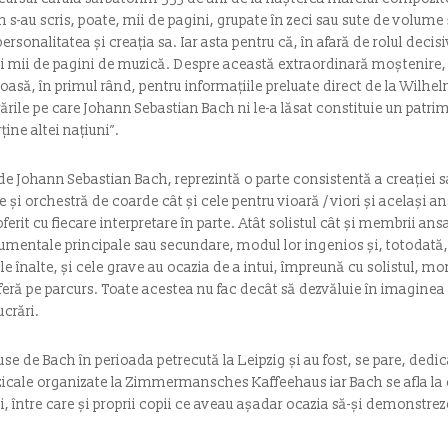
-au scris, poate, mii de pagini, grupate în zeci sau sute de volume 
personalitatea și creația sa. Iar asta pentru că, în afară de rolul decisi
ții mii de pagini de muzică. Despre această extraordinară moștenire, 
roasă, în primul rând, pentru informațiile preluate direct de la Wilh
ucrările pe care Johann Sebastian Bach ni le-a lăsat constituie un patri
ne altei națiuni”.
e Johann Sebastian Bach, reprezintă o parte consistentă a creației sa
e și orchestră de coarde cât și cele pentru vioară / viori și același 
oferit cu fiecare interpretare în parte. Atât solistul cât și membrii a
rumentale principale sau secundare, modul lor ingenios și, totodată, 
le înalte, și cele grave au ocazia de a intui, împreună cu solistul, mo
oferă pe parcurs. Toate acestea nu fac decât să dezvăluie în imaginea 
ucrări.
use de Bach în perioada petrecută la Leipzig și au fost, se pare, de
uzicale organizate la Zimmermansches Kaffeehaus iar Bach se afla l
săi, între care și proprii copii ce aveau așadar ocazia să-și demonstre