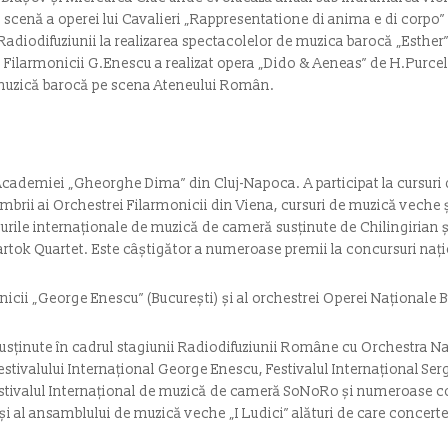
n scenă a operei lui Cavalieri „Rappresentatione di anima e di corpo” ș
Radiodifuziunii la realizarea spectacolelor de muzica barocă „Esther” 
 Filarmonicii G.Enescu a realizat opera „Dido & Aeneas” de H.Purcell
muzică barocă pe scena Ateneului Român.
al Academiei „Gheorghe Dima” din Cluj-Napoca. A participat la cursur
mbrii ai Orchestrei Filarmonicii din Viena, cursuri de muzică veche 
urile internaționale de muzică de cameră susținute de Chilingirian 
tok Quartet. Este câștigător a numeroase premii la concursuri națio
nicii „George Enescu” (București) și al orchestrei Operei Naționale B
 susținute în cadrul stagiunii Radiodifuziunii Române cu Orchestra 
tivalului Internațional George Enescu, Festivalul Internațional Serg
estivalul Internațional de muzică de cameră SoNoRo și numeroase con
i al ansamblului de muzică veche „I Ludici” alături de care concertea