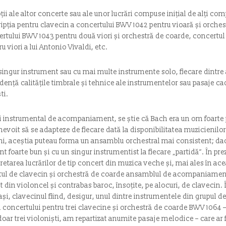
pții ale altor concerte sau ale unor lucrări compuse inițial de alți c
ripția pentru clavecin a concertului BWV 1042 pentru vioară și orche
ertului BWV 1043 pentru două viori și orchestră de coarde, concertul 
 viori a lui Antonio Vivaldi, etc.
singur instrument sau cu mai multe instrumente solo, fiecare dintre 
nță calitățile timbrale și tehnice ale instrumentelor sau pasaje cade
ti.
ui instrumental de acompaniament, se știe că Bach era un om foart
 nevoit să se adapteze de fiecare dată la disponibilitatea muzicienilor
i, aceștia puteau forma un ansamblu orchestral mai consistent; dac
arte bun și cu un singur instrumentist la fiecare „partidă”. În pre
retarea lucrărilor de tip concert din muzica veche și, mai ales în ace
ul de clavecin și orchestră de coarde ansamblul de acompaniament est
it din violoncel și contrabas baroc, însoțite, pe alocuri, de clavecin.
i, clavecinul fiind, desigur, unul dintre instrumentele din grupul de
 a concertului pentru trei clavecine și orchestră de coarde BWV 1064 –
ar trei violoniști, am repartizat anumite pasaje melodice – care ar 