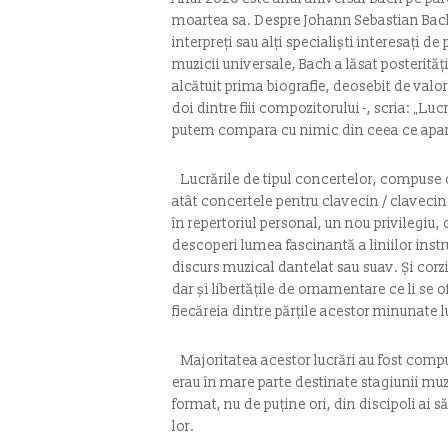
moartea sa. Despre Johann Sebastian Bach s
interpreți sau alți specialiști interesați de 
muzicii universale, Bach a lăsat posterită
alcătuit prima biografie, deosebit de valo
doi dintre fiii compozitorului -, scria: „L
putem compara cu nimic din ceea ce aparți
Lucrările de tipul concertelor, compuse d
atât concertele pentru clavecin / clavecin
în repertoriul personal, un nou privilegiu, 
descoperi lumea fascinantă a liniilor inst
discurs muzical dantelat sau suav. Și corzi
dar și libertățile de ornamentare ce li se 
fiecăreia dintre părțile acestor minunate l
Majoritatea acestor lucrări au fost comp
erau în mare parte destinate stagiunii m
format, nu de puține ori, din discipoli ai 
lor.