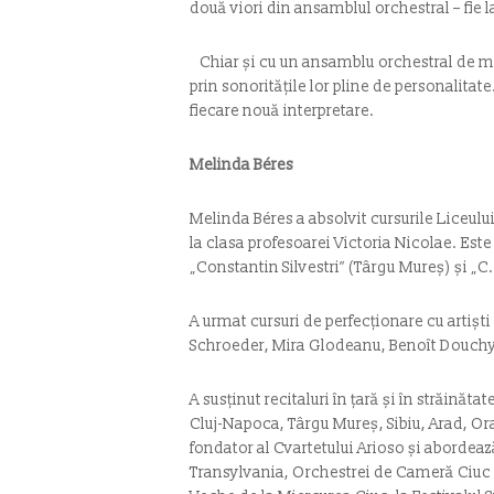
două viori din ansamblul orchestral – fie la
Chiar și cu un ansamblu orchestral de m
prin sonoritățile lor pline de personalitat
fiecare nouă interpretare.
Melinda Béres
Melinda Béres a absolvit cursurile Liceul
la clasa profesoarei Victoria Nicolae. Es
„Constantin Silvestri” (Târgu Mureş) şi „C
A urmat cursuri de perfecţionare cu artişt
Schroeder, Mira Glodeanu, Benoît Douchy
A susţinut recitaluri în ţară şi în străinăt
Cluj-Napoca, Târgu Mureş, Sibiu, Arad, 
fondator al Cvartetului Arioso şi abordeaz
Transylvania, Orchestrei de Cameră Ciuc și