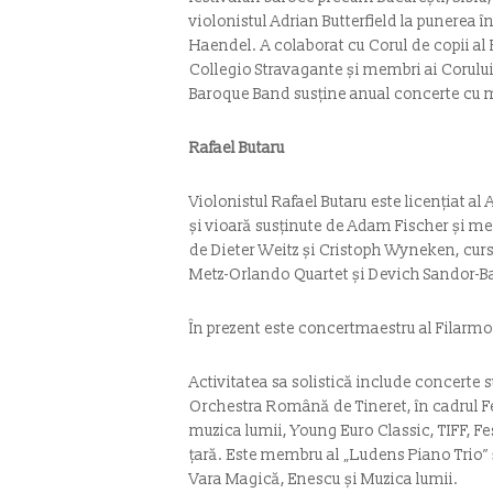
violonistul Adrian Butterfield la punerea î
Haendel. A colaborat cu Corul de copii al 
Collegio Stravagante și membri ai Corului
Baroque Band susține anual concerte cu 
Rafael Butaru
Violonistul Rafael Butaru este licențiat 
și vioară susținute de Adam Fischer și me
de Dieter Weitz și Cristoph Wyneken, curs
Metz-Orlando Quartet și Devich Sandor-Bar
În prezent este concertmaestru al Filarmo
Activitatea sa solistică include concerte
Orchestra Română de Tineret, în cadrul Fes
muzica lumii, Young Euro Classic, TIFF, F
țară. Este membru al „Ludens Piano Trio” ș
Vara Magică, Enescu și Muzica lumii.