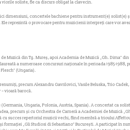
 viorile soliste, fie ca discurs obligat la clavecin.
ici dimensiuni, concertele bachiene pentru instrument(e) solist(e) 
e. Ele reprezintă o provocare pentru muzicienii interpreți care vor av
ui de Muzică din Tg. Mureş, apoi Academia de Muzică „Gh. Dima” din 
te laureată a numeroase concursuri naţionale în perioada 1985-1988, 
. Flesch” (Ungaria).
i renumiţi, precum Alexandru Gavrilovici, Vasile Beluska, Trio Cadek
 – vioară barocă.
ate (Germania, Ungaria, Polonia, Austria, Spania). A concertat ca solis
Oradea, precum şi cu Orchestra de Cameră a Academiei de Muzică „
ă cu succes repertoriul muzicii vechi, fiind membră a trioului Affet
 formației „Gli Studiosi di Sebastiano” București. A participat în nu