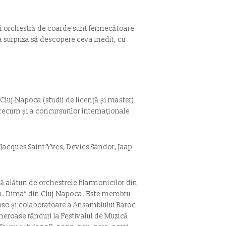
și orchestră de coarde sunt fermecătoare
ea surpriza să descopere ceva inedit, cu
Cluj-Napoca (studii de licenţă şi master)
precum şi a concursurilor internaţionale
, Jacques Saint-Yves, Devics Sándor, Jaap
tă alături de orchestrele filarmonicilor din
Gh. Dima” din Cluj-Napoca. Este membru
touso şi colaboratoare a Ansamblului Baroc
meroase rânduri la Festivalul de Muzică