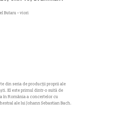
 Butaru – viori
e din seria de producții proprii ale
ti. El este primul dintr-o suită de
ea în România a concertelor cu
hestral ale lui Johann Sebastian Bach.