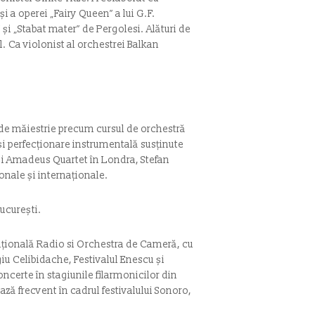
i a operei „Fairy Queen” a lui G.F.
și „Stabat mater” de Pergolesi. Alături de
. Ca violonist al orchestrei Balkan
i de măiestrie precum cursul de orchestră
și perfecționare instrumentală susținute
și Amadeus Quartet în Londra, Stefan
nale și internaționale.
ucurești.
Națională Radio si Orchestra de Cameră, cu
iu Celibidache, Festivalul Enescu și
certe în stagiunile filarmonicilor din
ză frecvent în cadrul festivalului Sonoro,