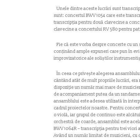
Unele dintre aceste lucrări sunt transcri
sunt: concertul BWV 1054 care este transc
transcripția pentru două clavecine a conc
clavecine a concertului RV 580 pentru patru
Fie că este vorba despre concerte cu un 
conținând ample expuneri care pun în evide
improvizatorice ale soliștilor instrumentiș
În ceea ce privește alegerea ansamblul
cântând atât de mult propriile lucrări, era
dispoziție un număr mai mare de muzicien
de acompaniament putea da un randament fo
ansamblului este adesea utilizată în interp
cadrul proiectelor noastre. Pentru concert
o violă, iar grupul de continuo este alcătu
orchestră de coarde, ansamblul este acelaș
BWV 1064R – transcripția pentru trei viori
Având un număr limitat de muzicieni, cu do