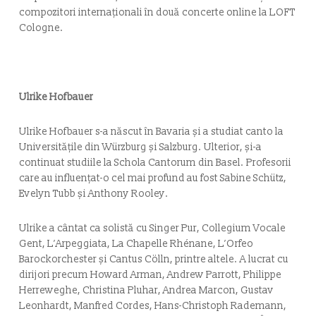
compozitori internaționali în două concerte online la LOFT
Cologne.
Ulrike Hofbauer
Ulrike Hofbauer s-a născut în Bavaria și a studiat canto la
Universitățile din Würzburg și Salzburg. Ulterior, și-a
continuat studiile la Schola Cantorum din Basel. Profesorii
care au influențat-o cel mai profund au fost Sabine Schütz,
Evelyn Tubb și Anthony Rooley.
Ulrike a cântat ca solistă cu Singer Pur, Collegium Vocale
Gent, L’Arpeggiata, La Chapelle Rhénane, L’Orfeo
Barockorchester și Cantus Cölln, printre altele. A lucrat cu
dirijori precum Howard Arman, Andrew Parrott, Philippe
Herreweghe, Christina Pluhar, Andrea Marcon, Gustav
Leonhardt, Manfred Cordes, Hans-Christoph Rademann,