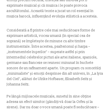
emoții precum bucuria, tristețea sau durerea pot fi
exprimate muzical și că muzica i le poate provoca
ascultătorului. Această teorie a jucat un rol esențial în
muzica barocă, influențând evoluția stilistică a acesteia.
Considerată a fi printre cele mai seducătoare forme de
exprimare artistică, vocea umană (în special cea de
soprană) se împletește de minune cu alte timbre
instrumentale. Între acestea, psalterionul și harpa –
„instrumentele îngerilor” – sugerate astfel și prin
intermediul celebrelor picturi ale artei italiene, spaniole,
germane sau franceze se reunesc minunat în buchete
sonore de un rafinament aparte. Un program cu sonorități
„minimaliste” și emoții desprinse din alt univers, în „La lyra
del Ciel”, alături de Ulrike Hofbauer, Elisabeth Seitz și
Johanna Seitz.
Pe lângă mijloacele muzicale, sunetul în sine obține
adesea un efect uimitor (gândiți-vă doar la Orfeu și la
sirene). Dar nu doar o voce umană poate fi seducătoare –