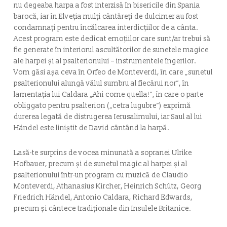
nu degeaba harpa a fost interzisă în bisericile din Spania
barocă, iar în Elveția mulți cântăreți de dulcimer au fost
condamnați pentru încălcarea interdicțiilor de a cânta.
Acest program este dedicat emoțiilor care sunt/ar trebui să
fie generate în interiorul ascultătorilor de sunetele magice
ale harpei și al psalterionului – instrumentele îngerilor.
Vom găsi așa ceva în Orfeo de Monteverdi, în care „sunetul
psalterionului alungă vălul sumbru al fiecărui nor”, în
lamentația lui Caldara „Ahi come quella!”, în care o parte
obliggato pentru psalterion („cetra lugubre”) exprimă
durerea legată de distrugerea Ierusalimului, iar Saul al lui
Händel este liniștit de David cântând la harpă.
Lasă-te surprins de vocea minunată a sopranei Ulrike
Hofbauer, precum și de sunetul magic al harpei și al
psalterionului într-un program cu muzică de Claudio
Monteverdi, Athanasius Kircher, Heinrich Schütz, Georg
Friedrich Händel, Antonio Caldara, Richard Edwards,
precum și cântece tradiționale din Insulele Britanice.