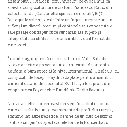
ansamblului, „Dialoghi con l’Angelo”, ce evocă muzica
suavă a compozitorului de oratoriu Francesco Ratis, din
colecția sa de „Canzonette spirituali e morali”, 1657.
Dialogurile sale muzicale între un înger, un muzician, un
suflet și un diavol, precum și cântecele sau cunoscutele
sale pasaje contrapunctice sunt aranjate superb și
interpretate cu strălucire de ansamblul vocal format din
cinci voci.
În anul 2015, împreună cu contratenorul Valer Sabadus,
Nuovo aspetto a prezentat un alt CD cu arii de Antonio
Caldara, album apreciat la nivel internațional. Un alt CD, cu
compoziții de Joseph Haydn, adaptate pentru ansamblu
cameral datând din secolul al XVIII-lea, a fost produs în
cooperare cu Bayerischer Rundfunk (Radio Bavaria).
Nuovo aspetto concertează frecvent în cadrul celor mai
cunoscute festivaluri și evenimente de profil din Europa,
stârnind „aplauze frenetice, demne de un club de jazz” și
„entuziasm pur” cu spectacolele lor de la Konzerthaus