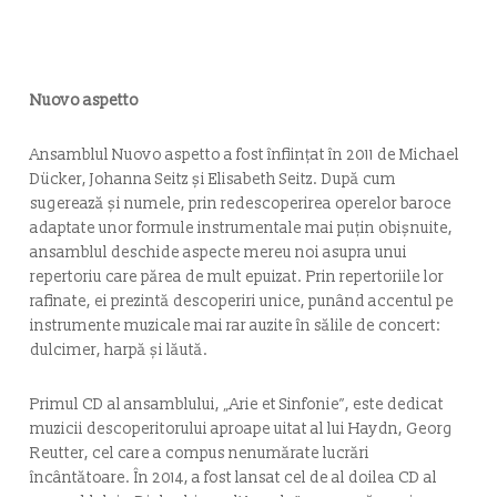
Nuovo aspetto
Ansamblul Nuovo aspetto a fost înființat în 2011 de Michael
Dücker, Johanna Seitz și Elisabeth Seitz. După cum
sugerează și numele, prin redescoperirea operelor baroce
adaptate unor formule instrumentale mai puțin obișnuite,
ansamblul deschide aspecte mereu noi asupra unui
repertoriu care părea de mult epuizat. Prin repertoriile lor
rafinate, ei prezintă descoperiri unice, punând accentul pe
instrumente muzicale mai rar auzite în sălile de concert:
dulcimer, harpă și lăută.
Primul CD al ansamblului, „Arie et Sinfonie”, este dedicat
muzicii descoperitorului aproape uitat al lui Haydn, Georg
Reutter, cel care a compus nenumărate lucrări
încântătoare. În 2014, a fost lansat cel de al doilea CD al