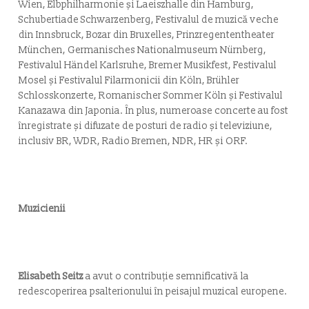
Wien, Elbphilharmonie și Laeiszhalle din Hamburg,
Schubertiade Schwarzenberg, Festivalul de muzică veche
din Innsbruck, Bozar din Bruxelles, Prinzregententheater
München, Germanisches Nationalmuseum Nürnberg,
Festivalul Händel Karlsruhe, Bremer Musikfest, Festivalul
Mosel și Festivalul Filarmonicii din Köln, Brühler
Schlosskonzerte, Romanischer Sommer Köln și Festivalul
Kanazawa din Japonia. În plus, numeroase concerte au fost
înregistrate și difuzate de posturi de radio și televiziune,
inclusiv BR, WDR, Radio Bremen, NDR, HR și ORF.
Muzicienii
Elisabeth Seitz
a avut o contribuție semnificativă la
redescoperirea psalterionului în peisajul muzical europene.