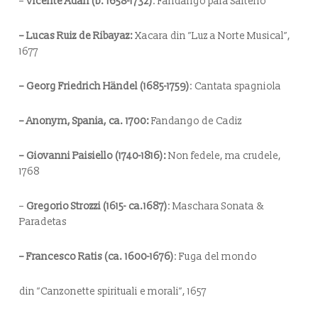
–
Vicente Adan (b. 1658-1732)
:
Fandango para Salterio
– Lucas Ruiz de Ribayaz:
Xacara din ”
Luz a Norte Musical”,
1677
– Georg Friedrich Händel (1685-1759)
:
Cantata spagniola
– Anonym, Spania, ca. 1700:
Fandango de Cadiz
– Giovanni Paisiello (1740-1816):
Non fedele, ma crudele
,
1768
–
Gregorio Strozzi (1615- ca.1687)
:
Maschara Sonata &
Paradetas
– Francesco Ratis (ca. 1600-1676)
:
Fuga del mondo
din ”Canzonette spirituali e morali”, 1657