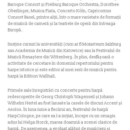
Baroque Consort și Freiburg Baroque Orchestra, Dorothee
Oberlinger, Musica Fiata, Concerto Köln, Capricornus
Consort Basel, printre alții, într-o mare varietate de formații
de muzică de cameră și la teatrele de operă din întreaga
Europă.
Susține cursuri la universități (cum ar fi Mozarteum Salzburg
sau Academia de Muzică din Katowice) sau la Festivalul de
Muzică Renaștere din Wittenberg. În plus, desfășoară o
activitate de cercetare în domeniul repertoriului pentru
harpe istorice și este editor al unei serii de muzică pentru
harpă la Edition Wallhall.
Primele sale înregistrări cu concerte pentru harpă
redescoperite de Georg Christoph Wagenseil și Johann
Wilhelm Hertel au fost lansate la casele de discuri Accent și
Aeolos. În luna iunie a fiecărui an, festivalul de harpă
HarpCologne, pe care ea l-a inițiat, începe cu un omagiu
adus lui Helga Storck, marea doamnă a scenei clasice de
harpă. De asemenea, a evoluat alături de muzicieni și