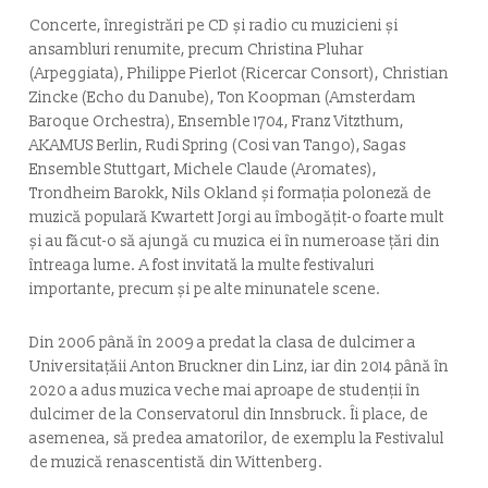
Concerte, înregistrări pe CD și radio cu muzicieni și
ansambluri renumite, precum Christina Pluhar
(Arpeggiata), Philippe Pierlot (Ricercar Consort), Christian
Zincke (Echo du Danube), Ton Koopman (Amsterdam
Baroque Orchestra), Ensemble 1704, Franz Vitzthum,
AKAMUS Berlin, Rudi Spring (Cosi van Tango), Sagas
Ensemble Stuttgart, Michele Claude (Aromates),
Trondheim Barokk, Nils Okland și formația poloneză de
muzică populară Kwartett Jorgi au îmbogățit-o foarte mult
și au făcut-o să ajungă cu muzica ei în numeroase țări din
întreaga lume. A fost invitată la multe festivaluri
importante, precum și pe alte minunatele scene.
Din 2006 până în 2009 a predat la clasa de dulcimer a
Universitațăii Anton Bruckner din Linz, iar din 2014 până în
2020 a adus muzica veche mai aproape de studenții în
dulcimer de la Conservatorul din Innsbruck. Îi place, de
asemenea, să predea amatorilor, de exemplu la Festivalul
de muzică renascentistă din Wittenberg.