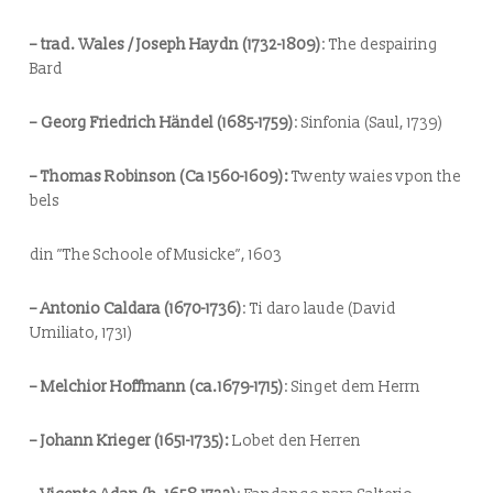
– trad. Wales / Joseph Haydn (1732-1809)
:
The despairing
Bard
– Georg Friedrich Händel (1685-1759)
:
Sinfonia
(Saul, 1739)
– Thomas Robinson (Ca 1560-1609):
Twenty waies vpon the
bels
din ”The Schoole of Musicke”, 1603
– Antonio Caldara (1670-1736)
:
Ti daro laude
(David
Umiliato, 1731)
– Melchior Hoffmann (ca.1679-1715)
:
Singet dem Herrn
– Johann Krieger (1651-1735):
Lobet den Herren