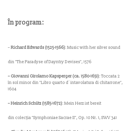
În program:
–
Richard Edwards (1525-1566)
:
Music with her silver sound
din ”The Paradyse of Dayntry Devises”, 1576
– Giovanni Girolamo Kapsperger (ca. 1580-1651)
:
Toccata 2
în sol minor din ”Libro quarto d´ intavolatura di chitarrone”,
1604
– Heinrich Schütz (1585-1672)
:
Mein Herz ist bereit
din colecția ”Symphoniae Sacrae II”, Op. 10 Nr. 1, SWV 341