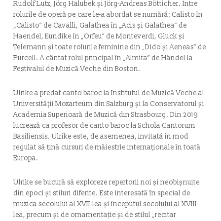
Rudolf Lutz, Jörg Halubek și Jörg-Andreas Bötticher. Între
rolurile de operă pe care le-a abordat se numără: Calisto în
„Calisto” de Cavalli, Galathea în „Acis și Galathea” de
Haendel, Euridike în „Orfeu” de Monteverdi, Gluck și
Telemann și toate rolurile feminine din „Dido și Aeneas” de
Purcell. A cântat rolul principal în „Almira” de Händel la
Festivalul de Muzică Veche din Boston.
Ulrike a predat canto baroc la Institutul de Muzică Veche al
Universității Mozarteum din Salzburg și la Conservatorul și
Academia Superioară de Muzică din Strasbourg. Din 2019
lucrează ca profesor de canto baroc la Schola Cantorum
Basiliensis. Ulrike este, de asemenea, invitată în mod
regulat să țină cursuri de măiestrie internaționale în toată
Europa.
Ulrike se bucură să exploreze repertorii noi și neobișnuite
din epoci și stiluri diferite. Este interesată în special de
muzica secolului al XVII-lea și începutul secolului al XVIII-
lea, precum și de ornamentație și de stilul „recitar