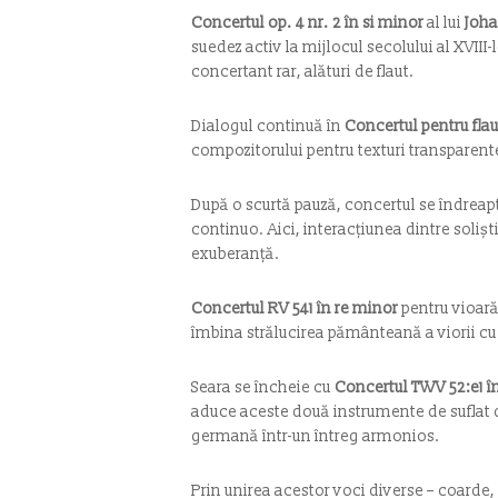
Concertul op. 4 nr. 2 în si minor
al lui
Joha
suedez activ la mijlocul secolului al XVIII
concertant rar, alături de flaut.
Dialogul continuă în
Concertul pentru flau
compozitorului pentru texturi transparente
După o scurtă pauză, concertul se îndreap
continuo. Aici, interacțiunea dintre soliș
exuberanță.
Concertul RV 541 în re minor
pentru vioară
îmbina strălucirea pământeană a viorii cu
Seara se încheie cu
Concertul TWV 52:e1 î
aduce aceste două instrumente de suflat di
germană într-un întreg armonios.
Prin unirea acestor voci diverse – coarde,