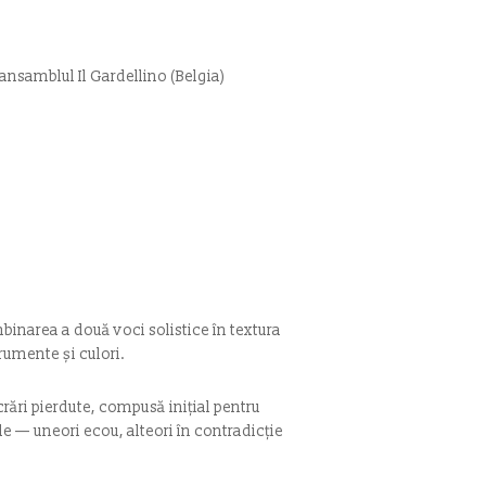
ansamblul Il Gardellino (Belgia)
binarea a două voci solistice în textura
rumente și culori.
ucrări pierdute, compusă inițial pentru
e — uneori ecou, alteori în contradicție