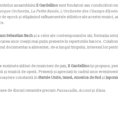
membrilor ansamblului
Il Gardellino
sunt fondatori sau conducători muz
roque Orchestra
,
La Petite Bande
,
L’Orchestre des Champs-Elysée
e de epocă și stăpânind rafinamentele stilistice ale acestei muzici,
ce.
ann Sebastian Bach
și a celor ale contemporanilor săi, formația urmăr
ificarea unor creații mai puțin prezente în repertoriile baroce. Colab
ilmul documentar a alimentat, de-a lungul timpului, interesul lor pent
 susținute alături de muzicieni de jazz,
Il Gardellino
își propune, pen
ră și muzică de operă. Prezenți și apreciați în cadrul unor eveniment
noaștere constantă în
Statele Unite, Israel, America de Sud
și
Japoni
 case de discuri renumite precum
Passacaille
,
Accent
și
Klara
.