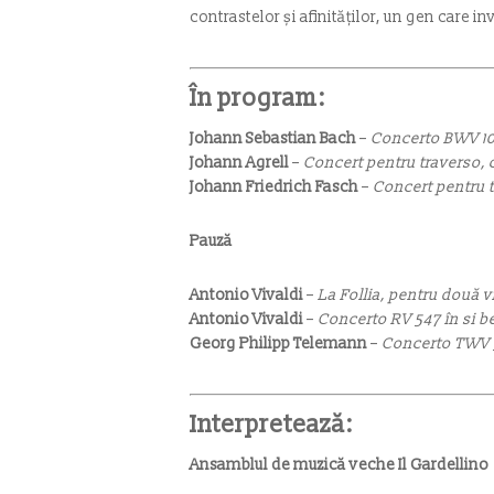
contrastelor și afinităților, un gen care in
În program:
Johann Sebastian Bach
–
Concerto BWV 10
Johann Agrell
–
Concert pentru traverso, c
Johann Friedrich Fasch
–
Concert pentru t
Pauză
Antonio Vivaldi
–
La Follia, pentru două v
Antonio Vivaldi
–
Concerto RV 547 în si b
Georg Philipp Telemann
–
Concerto TWV 52
Interpretează:
Ansamblul de muzică veche Il Gardellino