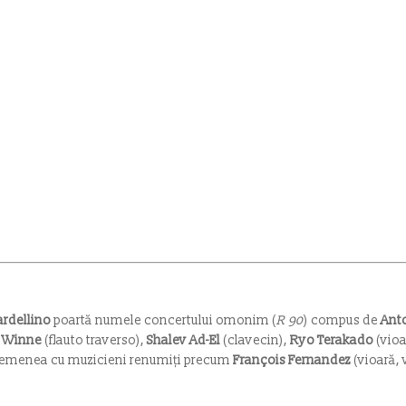
ardellino
poartă numele concertului omonim (
R 90
) compus de
Anto
e Winne
(flauto traverso),
Shalev Ad-El
(clavecin),
Ryo Terakado
(vioa
asemenea cu muzicieni renumiți precum
François Fernandez
(vioară, 