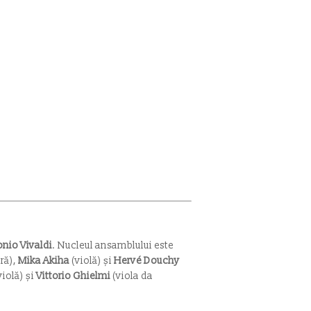
nio Vivaldi
. Nucleul ansamblului este
ră),
Mika Akiha
(violă) și
Hervé Douchy
violă) și
Vittorio Ghielmi
(viola da