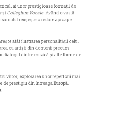
icali ai unor prestigioase formații de
s
și
Collegium Vocale
. Având o vastă
 ansamblul reușește o redare aproape
ește atât ilustrarea personalității celui
orarea cu artiști din domenii precum
ru dialogul dintre muzică și alte forme de
tru viitor, explorarea unor repertorii mai
e de prestigiu din întreaga
Europă
,
a
.