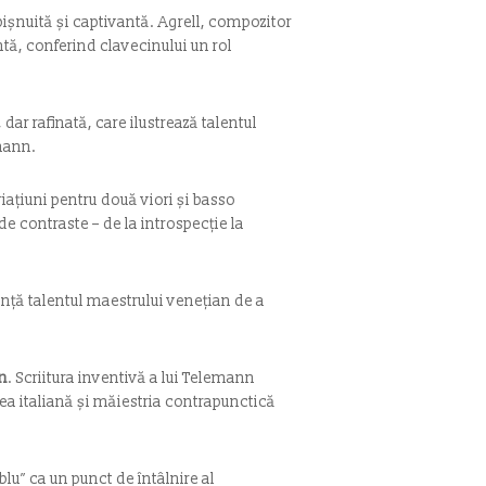
ișnuită și captivantă. Agrell, compozitor
ntă, conferind clavecinului un rol
dar rafinată, care ilustrează talentul
emann.
riațiuni pentru două viori și basso
e contraste – de la introspecție la
ență talentul maestrului venețian de a
n
. Scriitura inventivă a lui Telemann
ea italiană și măiestria contrapunctică
lu” ca un punct de întâlnire al