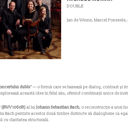
DOUBLE
Jan de Winne, Marcel Ponseele, 
oncertului dublu”
— o formă care se bazează pe dialog, contrast și îm
xplorează această idee în felul său, oferind combinații unice de inst
r (BWV 1060R)
al lui
Johann Sebastian Bach
, o reconstrucție a unei l
lui Bach permite acestor două timbre distincte să dialogheze ca egal
ă cu claritatea structurală.