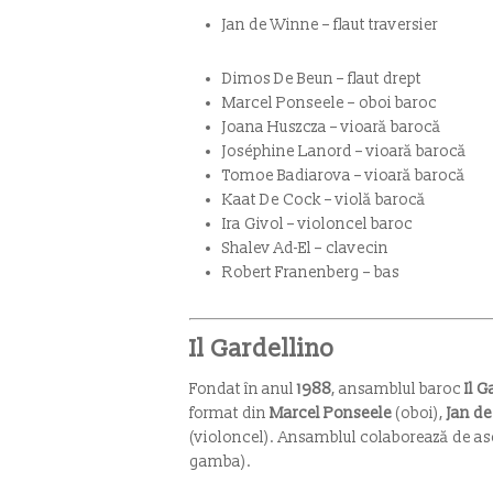
Jan de Winne – flaut traversier
Dimos De Beun – flaut drept
Marcel Ponseele – oboi baroc
Joana Huszcza – vioară barocă
Joséphine Lanord – vioară barocă
Tomoe Badiarova – vioară barocă
Kaat De Cock – violă barocă
Ira Givol – violoncel baroc
Shalev Ad-El – clavecin
Robert Franenberg – bas
Il Gardellino
Fondat în anul
1988
, ansamblul baroc
Il G
format din
Marcel Ponseele
(oboi),
Jan d
(violoncel). Ansamblul colaborează de 
gamba).