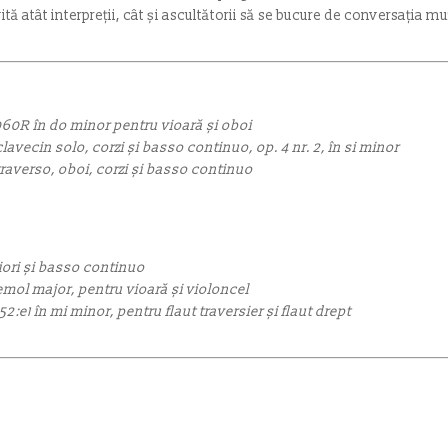
vită atât interpreții, cât și ascultătorii să se bucure de conversația mu
60R în do minor pentru vioară și oboi
lavecin solo, corzi și basso continuo, op. 4 nr. 2, în si minor
raverso, oboi, corzi și basso continuo
iori și basso continuo
emol major, pentru vioară și violoncel
:e1 în mi minor, pentru flaut traversier și flaut drept