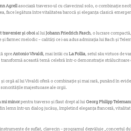
nn Agrell
asociază traverso-ul cu clavecinul solo, o combinație neob
-lea, face legătura între vitalitatea barocă și eleganța clasică emerge
t traversier și oboi
al lui
Johann Friedrich Fasch
, o lucrare compactă, 
 și farmec melodic – calități ce i-au adus admirația lui Bach și Tel
tă spre
Antonio Vivaldi
, mai întâi cu
La Follia
, setul său virtuos de va
ti transformă această temă celebră într-o demonstrație strălucitoare d
 și orgă al lui Vivaldi oferă o combinație și mai rară, punând în evid
 sonoritățile majestuoase ale orgii.
n mi minor
pentru traverso și flaut drept al lui
Georg Philipp Teleman
n lemn într-un dialog jucăuș, împletind eleganța franceză, vitalitat
 instrumente de suflat, clavecin – programul dezvăluie „concertul dub