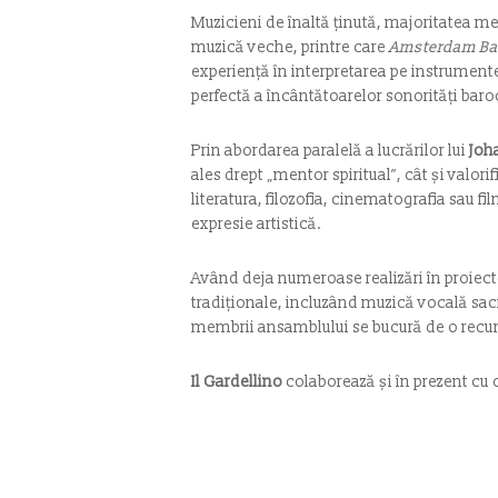
Muzicieni de înaltă ținută, majoritatea 
muzică veche, printre care
Amsterdam Ba
experiență în interpretarea pe instrument
perfectă a încântătoarelor sonorități baro
Prin abordarea paralelă a lucrărilor lui
Joh
ales drept „mentor spiritual”, cât și valor
literatura, filozofia, cinematografia sau f
expresie artistică.
Având deja numeroase realizări în proiecte
tradiționale, incluzând muzică vocală sac
membrii ansamblului se bucură de o recu
Il Gardellino
colaborează și în prezent cu