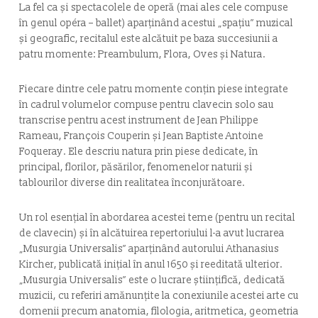
La fel ca și spectacolele de operă (mai ales cele compuse
în genul
opéra – ballet
) aparținând acestui „spațiu” muzical
și geografic, recitalul este alcătuit pe baza succesiunii a
patru momente: P
reambulum, Flora, Oves
și
Natura.
Fiecare dintre cele patru momente conțin piese integrate
în cadrul volumelor compuse pentru clavecin solo sau
transcrise pentru acest instrument de Jean Philippe
Rameau, François Couperin și Jean Baptiste Antoine
Foqueray. Ele descriu natura prin piese dedicate, în
principal, florilor, păsărilor, fenomenelor naturii și
tablourilor diverse din realitatea înconjurătoare.
Un rol esențial în abordarea acestei teme (pentru un recital
de clavecin) și în alcătuirea repertoriului l-a avut lucrarea
„Musurgia Universalis” aparținând autorului Athanasius
Kircher, publicată inițial în anul 1650 și reeditată ulterior.
„Musurgia Universalis” este o lucrare științifică, dedicată
muzicii, cu referiri amănunțite la conexiunile acestei arte cu
domenii precum anatomia, filologia, aritmetica, geometria