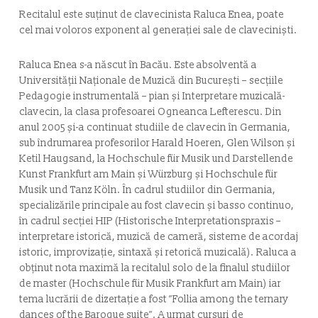
Recitalul este suținut de clavecinista Raluca Enea, poate
cel mai voloros exponent al generației sale de claveciniști.
Raluca Enea s-a născut în Bacău. Este absolventă a
Universităţii Naţionale de Muzică din Bucureşti – secțiile
Pedagogie instrumentală – pian și Interpretare muzicală-
clavecin, la clasa profesoarei Ogneanca Lefterescu. Din
anul 2005 și-a continuat studiile de clavecin în Germania,
sub îndrumarea profesorilor Harald Hoeren, Glen Wilson şi
Ketil Haugsand, la Hochschule für Musik und Darstellende
Kunst Frankfurt am Main și Würzburg şi Hochschule für
Musik und Tanz Köln. În cadrul studiilor din Germania,
specializările principale au fost clavecin și basso continuo,
în cadrul secției HIP (Historische Interpretationspraxis –
interpretare istorică, muzică de cameră, sisteme de acordaj
istoric, improvizație, sintaxă și retorică muzicală). Raluca a
obținut nota maximă la recitalul solo de la finalul studiilor
de master (Hochschule für Musik Frankfurt am Main) iar
tema lucrării de dizertație a fost ”Follia among the ternary
dances of the Baroque suite”. A urmat cursuri de