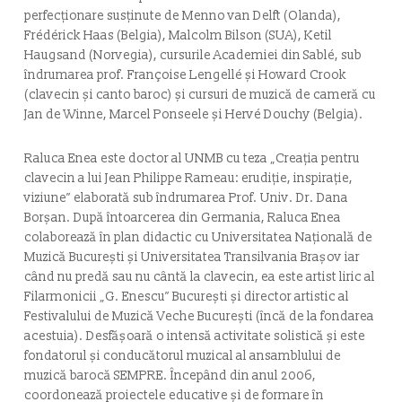
perfecţionare susţinute de Menno van Delft (Olanda),
Frédérick Haas (Belgia), Malcolm Bilson (SUA), Ketil
Haugsand (Norvegia), cursurile Academiei din Sablé, sub
îndrumarea prof. Françoise Lengellé şi Howard Crook
(clavecin şi canto baroc) și cursuri de muzică de cameră cu
Jan de Winne, Marcel Ponseele și Hervé Douchy (Belgia).
Raluca Enea este doctor al UNMB cu teza „Creația pentru
clavecin a lui Jean Philippe Rameau: erudiție, inspirație,
viziune” elaborată sub îndrumarea Prof. Univ. Dr. Dana
Borșan. După întoarcerea din Germania, Raluca Enea
colaborează în plan didactic cu Universitatea Națională de
Muzică București și Universitatea Transilvania Brașov iar
când nu predă sau nu cântă la clavecin, ea este artist liric al
Filarmonicii „G. Enescu” Bucureşti și director artistic al
Festivalului de Muzică Veche București (încă de la fondarea
acestuia). Desfășoară o intensă activitate solistică și este
fondatorul și conducătorul muzical al ansamblului de
muzică barocă SEMPRE. Începând din anul 2006,
coordonează proiectele educative și de formare în