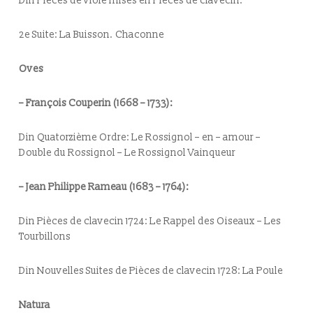
Din Pièces de viole mises en Pièces de clavecin:
2e Suite:
La Buisson. Chaconne
Oves
– François Couperin (1668 – 1733):
Din Quatorzième Ordre:
Le Rossignol – en – amour –
Double du Rossignol – Le Rossignol Vainqueur
– Jean Philippe Rameau (1683 – 1764):
Din Pièces de clavecin 1724:
Le Rappel des Oiseaux – Les
Tourbillons
Din Nouvelles Suites de Pièces de clavecin 1728:
La Poule
Natura