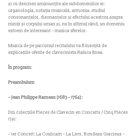
și cu descrieri amănunțite ale subdomeniilor ei:
organologia, notația muzicală, armonia, studiul
consonanțelor, disonanțelor și efectului acestora asupra
minții și corpului uman și, nu în ultimul rând, un domeniu
extrem de interesant – muzica sferelor.
Muzica de pe parcursul recitalului va fi însoțită de
explicațiile oferite de clavecinista Raluca Enea.
În program:
Preambulum
– Jean Philippe Rameau (1683 – 1764):
Din colecțiile Pièces de Clavecin en Concerts / Cinq Pièces
1741:
– 1er Concert:
La Coulicam – La Livri. Rondeau Gracieux –