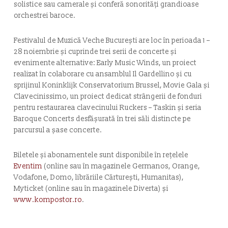
solistice sau camerale și conferă sonorități grandioase
orchestrei baroce.
Festivalul de Muzică Veche București are loc în perioada 1 –
28 noiembrie și cuprinde trei serii de concerte și
evenimente alternative: Early Music Winds, un proiect
realizat în colaborare cu ansamblul Il Gardellino și cu
sprijinul Koninklijk Conservatorium Brussel, Movie Gala și
Clavecinissimo, un proiect dedicat strângerii de fonduri
pentru restaurarea clavecinului Ruckers – Taskin și seria
Baroque Concerts desfășurată în trei săli distincte pe
parcursul a șase concerte.
Biletele și abonamentele sunt disponibile în rețelele
Eventim
(online sau în magazinele Germanos, Orange,
Vodafone, Domo, librăriile Cărturești, Humanitas),
Myticket (online sau în magazinele Diverta) și
www.kompostor.ro
.