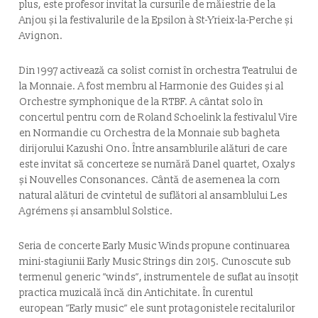
plus, este profesor invitat la cursurile de măiestrie de la
Anjou și la festivalurile de la Epsilon à St-Yrieix-la-Perche și
Avignon.
Din 1997 activează ca solist cornist în orchestra Teatrului de
la Monnaie. A fost membru al Harmonie des Guides și al
Orchestre symphonique de la RTBF. A cântat solo în
concertul pentru corn de Roland Schoelink la festivalul Vire
en Normandie cu Orchestra de la Monnaie sub bagheta
dirijorului Kazushi Ono. Între ansamblurile alături de care
este invitat să concerteze se numără Danel quartet, Oxalys
și Nouvelles Consonances. Cântă de asemenea la corn
natural alături de cvintetul de suflători al ansamblului Les
Agrémens și ansamblul Solstice.
Seria de concerte Early Music Winds propune continuarea
mini-stagiunii Early Music Strings din 2015. Cunoscute sub
termenul generic ”winds”, instrumentele de suflat au însoțit
practica muzicală încă din Antichitate. În curentul
european ”Early music” ele sunt protagonistele recitalurilor