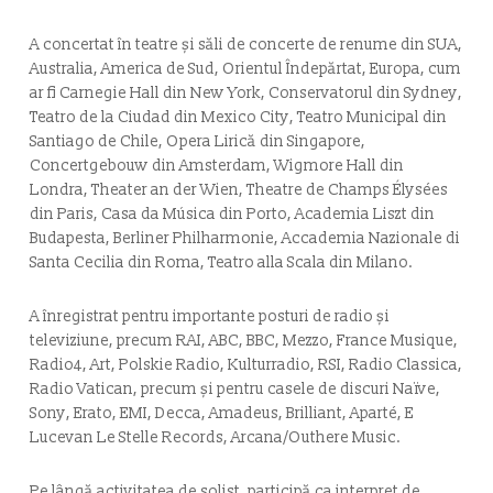
A concertat în teatre și săli de concerte de renume din SUA,
Australia, America de Sud, Orientul Îndepărtat, Europa, cum
ar fi Carnegie Hall din New York, Conservatorul din Sydney,
Teatro de la Ciudad din Mexico City, Teatro Municipal din
Santiago de Chile, Opera Lirică din Singapore,
Concertgebouw din Amsterdam, Wigmore Hall din
Londra, Theater an der Wien, Theatre de Champs Élysées
din Paris, Casa da Música din Porto, Academia Liszt din
Budapesta, Berliner Philharmonie, Accademia Nazionale di
Santa Cecilia din Roma, Teatro alla Scala din Milano.
A înregistrat pentru importante posturi de radio și
televiziune, precum RAI, ABC, BBC, Mezzo, France Musique,
Radio4, Art, Polskie Radio, Kulturradio, RSI, Radio Classica,
Radio Vatican, precum și pentru casele de discuri Naïve,
Sony, Erato, EMI, Decca, Amadeus, Brilliant, Aparté, E
Lucevan Le Stelle Records, Arcana/Outhere Music.
Pe lângă activitatea de solist, participă ca interpret de