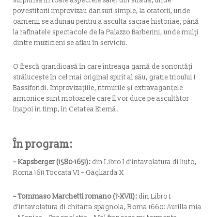
surprinsă în toate aspectele sale: din stradă, unde
povestitorii improvizau dansuri simple, la oratorii, unde
oamenii se adunau pentru a asculta sacrae historiae, până
la rafinatele spectacole de la Palazzo Barberini, unde mulți
dintre muzicieni se aflau în serviciu.
O frescă grandioasă în care întreaga gamă de sonorități
strălucește în cel mai original spirit al său, grație trioului I
Bassifondi. Improvizațiile, ritmurile și extravaganțele
armonice sunt motoarele care îl vor duce pe ascultător
înapoi în timp, în Cetatea Eternă.
În program:
– Kapsberger (1580-1651):
din
Libro I d’intavolatura di liuto
,
Roma 1611
Toccata VI – Gagliarda X
– Tommaso Marchetti romano (?-XVII):
din
Libro I
d’intavolatura di chitarra spagnola,
Roma 1660:
Aurilla mia