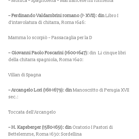
– Monica – Spagnoletta – Mal francese mi tormenta
– Ferdinando Valdambrini romano (?- XVII): din
Libro I
d’intavolatura di chitarra
, Roma 1646:
Mamma lo scorpiò – Passacaglia per la D
– Giovanni Paolo Foscarini (1600-1647):
din
Li cinque libri
della chitarra spagniola
, Roma 1640:
Villan di Spagna
– Arcangelo Lori (1611-1679): din
Manoscritto di Perugia XVII
sec.:
Toccata dell’Arcangelo
– H. Kapsberger (1580-1651): din
Oratorio
I Pastori di
Bettelemme,
Roma 1630:
Sordellina