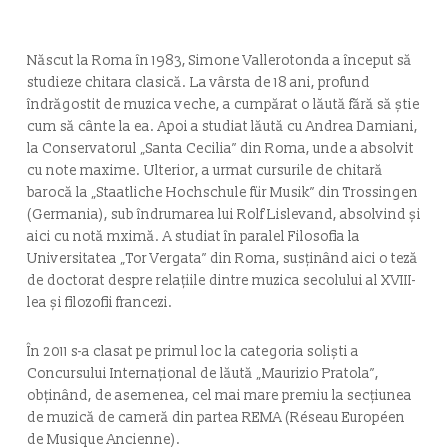
Născut la Roma în 1983, Simone Vallerotonda a început să
studieze chitara clasică. La vârsta de 18 ani, profund
îndrăgostit de muzica veche, a cumpărat o lăută fără să știe
cum să cânte la ea. Apoi a studiat lăută cu Andrea Damiani,
la Conservatorul „Santa Cecilia” din Roma, unde a absolvit
cu note maxime. Ulterior, a urmat cursurile de chitară
barocă la „Staatliche Hochschule für Musik” din Trossingen
(Germania), sub îndrumarea lui Rolf Lislevand, absolvind și
aici cu notă mximă. A studiat în paralel Filosofia la
Universitatea „Tor Vergata” din Roma, susținând aici o teză
de doctorat despre relațiile dintre muzica secolului al XVIII-
lea și filozofii francezi.
În 2011 s-a clasat pe primul loc la categoria soliști a
Concursului Internațional de lăută „Maurizio Pratola”,
obținând, de asemenea, cel mai mare premiu la secțiunea
de muzică de cameră din partea REMA (Réseau Européen
de Musique Ancienne).