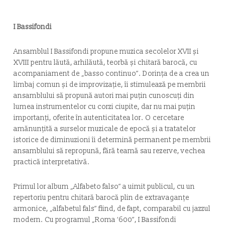
I Bassifondi
Ansamblul I Bassifondi propune muzica secolelor XVII și
XVIII pentru lăută, arhilăută, teorbă și chitară barocă, cu
acompaniament de „basso continuo”. Dorința de a crea un
limbaj comun și de improvizație, îi stimulează pe membrii
ansamblului să propună autori mai puțin cunoscuți din
lumea instrumentelor cu corzi ciupite, dar nu mai puțin
importanți, oferite în autenticitatea lor. O cercetare
amănunțită a surselor muzicale de epocă și a tratatelor
istorice de diminuzioni îi determină permanent pe membrii
ansamblului să repropună, fără teamă sau rezerve, vechea
practică interpretativă.
Primul lor album „
Alfabeto falso
” a uimit publicul, cu un
repertoriu pentru chitară barocă plin de extravaganțe
armonice, „alfabetul fals” fiind, de fapt, comparabil cu jazzul
modern. Cu programul „Roma ‘600”, I Bassifondi