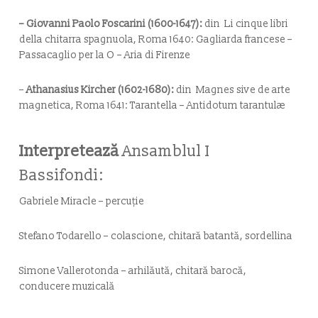
– Giovanni Paolo Foscarini (1600-1647):
din
Li cinque libri
della chitarra spagnuola,
Roma 1640:
Gagliarda francese –
Passacaglio per la O – Aria di Firenze
–
Athanasius Kircher (1602-1680):
din
Magnes sive de arte
magnetica,
Roma 1641:
Tarantella – Antidotum tarantulæ
Interpretează
Ansamblul I
Bassifondi:
Gabriele Miracle – percuție
Stefano Todarello – colascione, chitară batantă, sordellina
Simone Vallerotonda – arhilăută, chitară barocă,
conducere muzicală