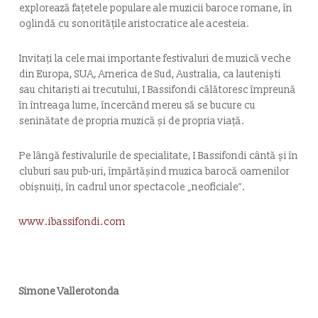
explorează fațetele populare ale muzicii baroce romane, în
oglindă cu sonoritățile aristocratice ale acesteia.
Invitați la cele mai importante festivaluri de muzică veche
din Europa, SUA, America de Sud, Australia, ca lauteniști
sau chitariști ai trecutului, I Bassifondi călătoresc împreună
în întreaga lume, încercând mereu să se bucure cu
seninătate de propria muzică și de propria viață.
Pe lângă festivalurile de specialitate, I Bassifondi cântă și în
cluburi sau pub-uri, împărtășind muzica barocă oamenilor
obișnuiți, în cadrul unor spectacole „neoficiale”.
www.ibassifondi.com
Simone Vallerotonda