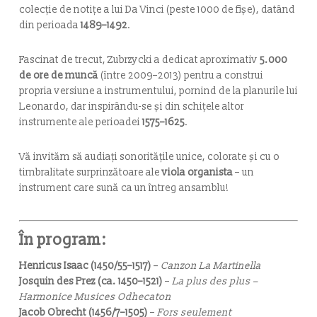
colecție de notițe a lui Da Vinci (peste 1000 de fișe), datând
din perioada
1489–1492
.
Fascinat de trecut, Zubrzycki a dedicat aproximativ
5.000
de ore de muncă
(între 2009–2013) pentru a construi
propria versiune a instrumentului, pornind de la planurile lui
Leonardo, dar inspirându-se și din schițele altor
instrumente ale perioadei
1575–1625
.
Vă invităm să audiați sonoritățile unice, colorate și cu o
timbralitate surprinzătoare ale
viola organista
– un
instrument care sună ca un întreg ansamblu!
În program:
Henricus Isaac (1450/55–1517)
–
Canzon La Martinella
Josquin des Prez (ca. 1450–1521)
–
La plus des plus –
Harmonice Musices Odhecaton
Jacob Obrecht (1456/7–1505)
–
Fors seulement