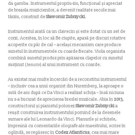
da gamba. Instrumentul propriu-zis, funcțional și apreciat
de breasla muzicienilor, a devenit realitate secole mai
târziu, construit de
Sławomir Zubrzycki
.
Instrumentul arată ca un clavecin și este dotat cu un set de
corzi. Acestea, în loc să fie ciupite, apasă pe discuri rotative
acoperite cu păr de cal – același mecanism care produce
sunetul în instrumentele cu coarde frecate. Viola organista
combină sunetul produs prin apăsarea clapelor cu sunetul
susținut (
tenuto
) al unui instrument cu coarde.
Au existat mai multe încercări de a reconstitui instrumentul
– inclusiv cea a unui organist din Nuremberg, la aproape o
sută de ani după ce Da Vinci a realizat schița – însă niciuna
nu s-a bucurat de aprecierea breslei muzicale. Abia în
2013
,
constructorul și pianistul polonez
Sławomir Zubrzycki
a
reușit construirea instrumentului pornind de la desenele
sumare ale lui Leonardo da Vinci. Planurile și schițele,
împreună cu comentariile olografe ale maestrului, scrise în
oglindă, se regăsesc în
Codex Atlanticus
, cea mai mare