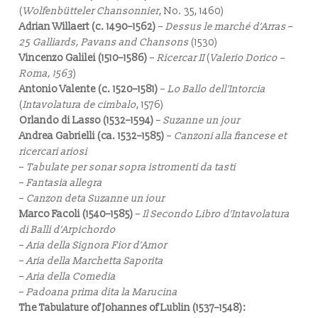
(
Wolfenbütteler Chansonnier
, No. 35, 1460)
Adrian Willaert (c. 1490–1562)
–
Dessus le marché d’Arras
–
25 Galliards, Pavans and Chansons
(1530)
Vincenzo Galilei (1510–1586)
–
Ricercar II
(
Valerio Dorico –
Roma, 1563
)
Antonio Valente (c. 1520–1581)
–
Lo Ballo dell’Intorcia
(
Intavolatura de cimbalo
, 1576)
Orlando di Lasso (1532–1594)
–
Suzanne un jour
Andrea Gabrielli (ca. 1532–1585)
–
Canzoni alla francese et
ricercari ariosi
–
Tabulate per sonar sopra istromenti da tasti
–
Fantasia allegra
–
Canzon deta Suzanne un iour
Marco Facoli (1540–1585)
–
Il Secondo Libro d’Intavolatura
di Balli d’Arpichordo
–
Aria della Signora Fior d’Amor
–
Aria della Marchetta Saporita
–
Aria della Comedia
–
Padoana prima dita la Marucina
The Tabulature of Johannes of Lublin (1537–1548):