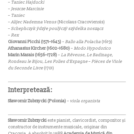
–
Taniec Hajducki
–
Jeszcze Marcinie
–
Taniec
–
Alijec Nademna Venus
(Nicolaus Cracoviensis)
–
Schephczyk ÿdzÿe poulÿczÿ szÿdelka noszącz
–
Rex
Giovanni Picchi (1571–1643)
–
Ballo alla Polacha
(1619)
Athanasius Kircher (1602–1680)
–
Modo Hypodorico
Marin Marais (1656–1728)
–
La Rêveuse, Le Badinage,
Rondeau le Bijou, Les Folies d’Espagne
–
Pièces de Viole
du Seconde Livre
(1701)
Interpretează:
Sławomir Zubrzycki (Polonia)
–
viola organista
Sławomir Zubrzycki
este pianist, clavicordist, compozitor și
constructor de instrumente muzicale, originar din
Cracovia. A absolvit în 1988
Academia de Muzică din