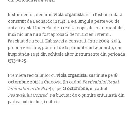
din perioada
1489–1492
.
Instrumentul, denumit
viola organista
, nu a fost niciodată
construit de Leonardo însuși. De-a lungul a peste 500 de
ani au existat încercări de a realiza copii ale instrumentului,
însă niciuna nu a fost aprobată de muzicienii vremii.
Fascinat de trecut, Zubrzycki a construit, între
2009–2013
,
propria versiune, pornind de la planurile lui Leonardo, dar
inspirându-se și din schițele altor instrumente din perioada
1575–1625
.
Premiera recitalurilor cu
viola organista
, susținute pe
18
octombrie 2013
la Cracovia (în cadrul
Festivalului Regal
Internațional de Pian
) și pe
21 octombrie
, în cadrul
Festivalului Conrad
, s-a bucurat de o primire entuziastă din
partea publicului și criticii.