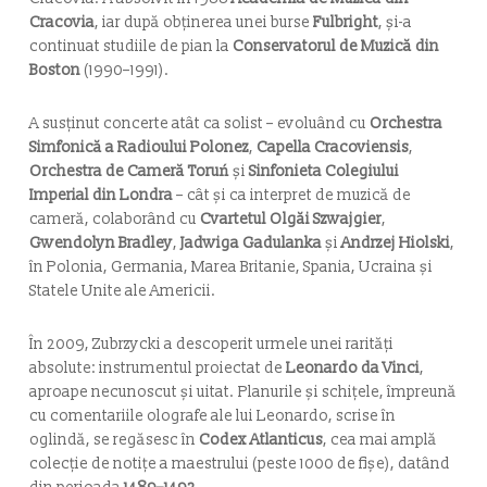
Cracovia
, iar după obținerea unei burse
Fulbright
, și-a
continuat studiile de pian la
Conservatorul de Muzică din
Boston
(1990–1991).
A susținut concerte atât ca solist – evoluând cu
Orchestra
Simfonică a Radioului Polonez
,
Capella Cracoviensis
,
Orchestra de Cameră Toruń
și
Sinfonieta Colegiului
Imperial din Londra
– cât și ca interpret de muzică de
cameră, colaborând cu
Cvartetul Olgăi Szwajgier
,
Gwendolyn Bradley
,
Jadwiga Gadulanka
și
Andrzej Hiolski
,
în Polonia, Germania, Marea Britanie, Spania, Ucraina și
Statele Unite ale Americii.
În 2009, Zubrzycki a descoperit urmele unei rarități
absolute: instrumentul proiectat de
Leonardo da Vinci
,
aproape necunoscut și uitat. Planurile și schițele, împreună
cu comentariile olografe ale lui Leonardo, scrise în
oglindă, se regăsesc în
Codex Atlanticus
, cea mai amplă
colecție de notițe a maestrului (peste 1000 de fișe), datând