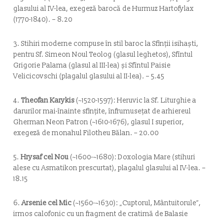
glasului al IV-lea, exegeză barocă de Hurmuz Hartofylax
(1770-1840). – 8.20
3.
Stihiri moderne compuse în stil baroc
la Sfinții isihaști,
pentru Sf. Simeon Noul Teolog (glasul leghetos), Sfîntul
Grigorie Palama (glasul al III-lea) şi Sfîntul Paisie
Velicicovschi (plagalul glasului al II-lea). – 5.45
4.
Theofan Karykis
(~1520-1597):
Heruvic la Sf. Liturghie a
darurilor mai-înainte sfințite
, înfrumusețat de arhiereul
Gherman Neon Patron (~1610-1676), glasul I superior,
exegeză de monahul Filotheu Bălan. – 20.00
5.
Hrysaf cel Nou
(~1600-~1680):
Doxologia Mare
(stihuri
alese cu Asmatikon prescurtat), plagalul glasului al IV-lea. –
18.15
6.
Arsenie cel Mic
(~1560-~1630): „
Cuptorul, Mântuitorule
”,
irmos calofonic cu un fragment de cratimă de Balasie