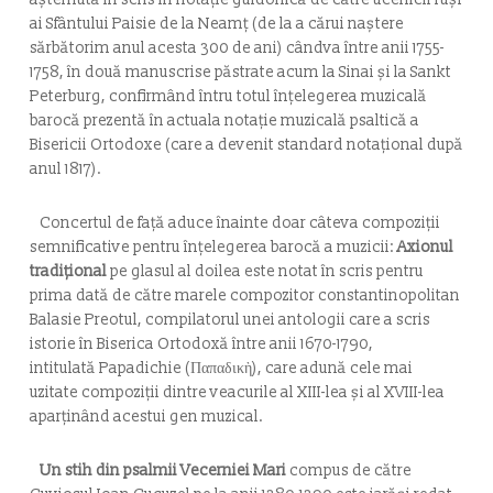
ai Sfântului Paisie de la Neamţ (de la a cărui naştere
sărbătorim anul acesta 300 de ani) cândva între anii 1755-
1758, în două manuscrise păstrate acum la Sinai şi la Sankt
Peterburg, confirmând întru totul înţelegerea muzicală
barocă prezentă în actuala notaţie muzicală psaltică a
Bisericii Ortodoxe (care a devenit standard notaţional după
anul 1817).
Concertul de faţă aduce înainte doar câteva compoziţii
semnificative pentru înţelegerea barocă a muzicii:
Axionul
tradiţional
pe glasul al doilea este notat în scris pentru
prima dată de către marele compozitor constantinopolitan
Balasie Preotul, compilatorul unei antologii care a scris
istorie în Biserica Ortodoxă între anii 1670-1790,
intitulată
Papadichie
(Παπαδικ
ὴ
), care adună cele mai
uzitate compoziţii dintre veacurile al XIII-lea şi al XVIII-lea
aparţinând acestui gen muzical.
Un stih din psalmii Vecerniei Mari
compus de către