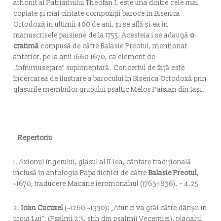
athonit al Patriarhului Theofan I, este una dintre cele mai
copiate şi mai cîntate compoziţii baroce în Biserica
Ortodoxă în ultimii 400 de ani, şi se află şi ea în
manuscrisele paisiene de la 1755. Acesteia i se adaugă
o
cratimă
compusă de către Balasie Preotul, menţionat
anterior, pe la anii 1660-1670, ca element de
„înfrumuseţare” suplimentară. Concertul de faţă este
încercarea de ilustrare a barocului în Biserica Ortodoxă prin
glasurile membrilor grupului psaltic Melos Paisian din Iaşi.
Repertoriu
1.
Axionul îngerului
, glasul al II-lea, cântare tradiţională
inclusă în antologia
Papadichiei
de către
Balasie Preotul
,
~1670, traducere Macarie ieromonahul (1763-1836). – 4.25
2.
Ioan Cucuzel
(~1260-~1330): „
Atunci va grăi către dânșii în
urgia Lui
”, (Psalmi 2:5, stih din psalmii Vecerniei), plagalul