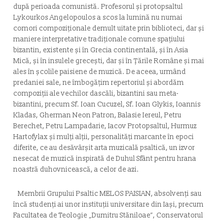
după perioada comunistă. Profesorul şi protopsaltul
Lykourkos Angelopoulos a scos la lumină nu numai
comori compoziţionale demult uitate prin biblioteci, dar şi
maniere interpretative tradiţionale comune spaţiului
bizantin, existente şi în Grecia continentală, şi în Asia
Mică, şi în insulele greceşti, dar şi în Ţările Române şi mai
ales în şcolile paisiene de muzică. De aceea, urmând
predaniei sale, ne îmbogățim repertoriul și abordăm
compoziții ale vechilor dascăli, bizantini sau meta-
bizantini, precum Sf. Ioan Cucuzel, Sf. Ioan Glykis, Ioannis
Kladas, Gherman Neon Patron, Balasie Iereul, Petru
Berechet, Petru Lampadarie, Iacov Protopsaltul, Hurmuz
Hartofylax și mulți alții, personalități marcante în epoci
diferite, ce au desăvârșit arta muzicală psaltică, un izvor
nesecat de muzică inspirată de Duhul Sfânt pentru hrana
noastră duhovnicească, a celor de azi.
Membrii Grupului Psaltic MELOS PAISIAN, absolvenți sau
încă studenți ai unor instituţii universitare din Iaşi, precum
Facultatea de Teologie „Dumitru Stăniloae”, Conservatorul