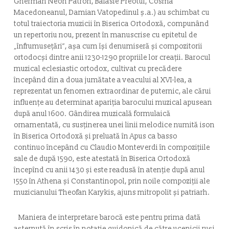
Gherman Neon Patron, Balasie Preotul, Cosma
Macedoneanul, Damian Vatopedinul ş.a.) au schimbat cu
totul traiectoria muzicii în Biserica Ortodoxă, compunând
un repertoriu nou, prezent în manuscrise cu epitetul de
„înfrumuseţări”, aşa cum îşi denumiseră şi compozitorii
ortodocşi dintre anii 1230-1290 propriile lor creaţii. Barocul
muzical eclesiastic ortodox, cultivat cu precădere
începând din a doua jumătate a veacului al XVI-lea, a
reprezentat un fenomen extraordinar de puternic, ale cărui
influenţe au determinat apariţia barocului muzical apusean
după anul 1600. Gândirea muzicală formulaică
ornamentată, cu susţinerea unei linii melodice numită ison
în Biserica Ortodoxă şi preluată în Apus ca
basso
continuo
începând cu Claudio Monteverdi în compoziţiile
sale de după 1590, este atestată în Biserica Ortodoxă
începînd cu anii 1430 şi este readusă în atenţie după anul
1550 în Athena şi Constantinopol, prin noile compoziţii ale
muzicianului Theofan Karykis, ajuns mitropolit şi patriarh.
Maniera de interpretare barocă este pentru prima dată
aşternută în scris în notaţie guidonică de către ucenicii ruşi