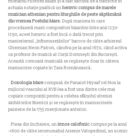
monahul Filotheu Bălan şi-a luat sarcina de a transcrie în
actuala notaţie psaltică un
heruvic compus de marele
muzician athenian pentru liturghiile de peste săptămână
din vremea Postului Mare
. După maniera în care
procedaseră marii compozitori bizantini între anii 1230-
1290, acest heruvic a fost încă o dată trecut prin
manierismul „înfrumuseţărilor” baroce de către arhiereul
Gherman Neon Patron, cândva pe la anul 1670, când activa
ca profesor de muzică al Curţii Domneşti din Bucureşti.
Această comoară muzicală se regăseşte doar în câteva
manuscrise copiate în Ţara Românească.
Doxologia Mare
compusă de Panaiot Hrysaf cel Nou la
mijlocul veacului al XVII-lea a fost una dintre cele mai
copiate compoziţii pentru a celebra sfârşitul utreniei
sărbătorilor Bisericii şi se regăseşte în manuscrisele
paisiene de la 1755 menţionate anterior.
Piesa din încheiere, un
irmos calofonic
compus pe la anul
~1600 de către ieromonahul Arsenie Vatopedinul, un ucenic