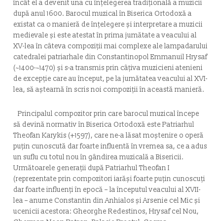
încât el a devenit una cu înţelegerea tradiţională a muzicii
după anul 1600. Barocul muzical în Biserica Ortodoxă a
existat ca o manieră de înţelegere şi interpretare a muzicii
medievale şi este atestat în prima jumătate a veacului al
XV-lea în câteva compoziţii mai complexe ale lampadarului
catedralei patriarhale din Constantinopol Emmanuil Hrysaf
(~1400-~1470) şi s-a transmis prin câţiva muzicieni atenieni
de excepţie care au început, pe la jumătatea veacului al XVI-
lea, să aştearnă în scris noi compoziţii în această manieră.
Principalul compozitor prin care barocul muzical începe
să devină normativ în Biserica Ortodoxă este Patriarhul
Theofan Karykis (+1597), care ne-a lăsat moştenire o operă
puţin cunoscută dar foarte influentă în vremea sa, ce a adus
un suflu cu totul nou în gândirea muzicală a Bisericii.
Următoarele generaţii după Patriarhul Theofan I
(reprezentate prin compozitori iarăşi foarte puţin cunoscuţi
dar foarte influenţi în epocă – la începutul veacului al XVII-
lea – anume Constantin din Anhialos şi Arsenie cel Mic şi
ucenicii acestora: Gheorghe Redestinos, Hrysaf cel Nou,