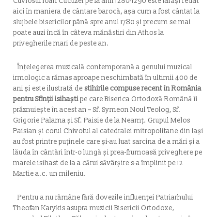
Cuviosul Ioan Cucuzel pe la anii 1280-1290 este iarăşi redat
aici în maniera de cântare barocă, aşa cum a fost cântat la
slujbele bisericilor până spre anul 1780 şi precum se mai
poate auzi încă în câteva mănăstiri din Athos la
privegherile mari de peste an.
Înţelegerea muzicală contemporană a genului muzical
irmologic a rămas aproape neschimbată în ultimii 400 de
ani şi este ilustrată de
stihirile compuse recent în România
pentru Sfinţii isihaşti
pe care Biserica Ortodoxă Română îi
prăznuieşte în acest an – Sf. Symeon Noul Teolog, Sf.
Grigorie Palama şi Sf. Paisie de la Neamţ. Grupul Melos
Paisian şi corul Chivotul al catedralei mitropolitane din Iaşi
au fost printre puţinele care şi-au luat sarcina de a mări şi a
lăuda în cântări într-o lungă şi prea-frumoasă priveghere pe
marele isihast de la a cărui săvârşire s-a împlinit pe 12
Martie a.c. un mileniu.
Pentru a nu rămâne fără dovezile influenţei Patriarhului
Theofan Karykis asupra muzicii Bisericii Ortodoxe,