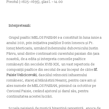
Preotul (~1625-~1695), glas I. – 14.00
Interpretează:
Grupul psaltic MELOS PAISIAN s-a constituit în luna iunie a
anului 2021, prin inițiativa psalților Dorin Ionescu și Pr.
Ionuț Merticariu, urmând îndemnului duhovnicului Justin
Pârvu, unul dintre continuatorii curentului paisian din țara
noastră, de a edita și interpreta comorile psaltice
românești din secolele XVIII-XIX, un vast repertoriu de
compoziții psaltice din secolul de aur început de către
Sf.
Paisie Velicicovski
, dascălul reînnoirii isihasmului
românesc, stareț al Mănăstirii Neamț, pentru care am și
ales numele de MELOS PAISIAN, primind ca octotitor pe
Cuviosul Paisie, cerând ajutorul și darul său, pentru
continuitatea acestei lucrări.
Școala paisiană de muzică bizantină reprezintă „epoca de