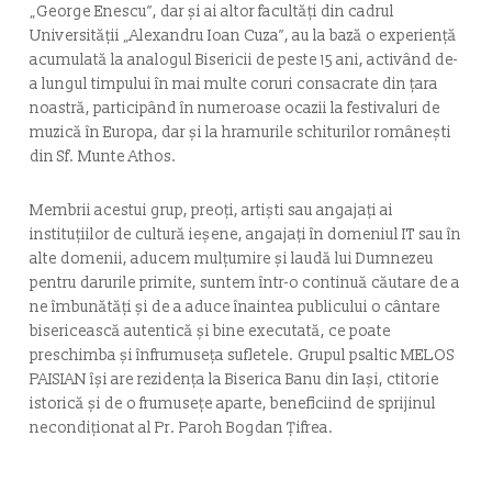
„George Enescu”, dar și ai altor facultăți din cadrul
Universității „Alexandru Ioan Cuza”, au la bază o experiență
acumulată la analogul Bisericii de peste 15 ani, activând de-
a lungul timpului în mai multe coruri consacrate din țara
noastră, participând în numeroase ocazii la festivaluri de
muzică în Europa, dar și la hramurile schiturilor românești
din Sf. Munte Athos.
Membrii acestui grup, preoți, artiști sau angajați ai
instituțiilor de cultură ieșene, angajați în domeniul IT sau în
alte domenii, aducem mulțumire și laudă lui Dumnezeu
pentru darurile primite, suntem într-o continuă căutare de a
ne îmbunătăți și de a aduce înaintea publicului o cântare
bisericească autentică și bine executată, ce poate
preschimba şi înfrumuseţa sufletele. Grupul psaltic MELOS
PAISIAN își are rezidența la Biserica Banu din Iași, ctitorie
istorică și de o frumusețe aparte, beneficiind de sprijinul
necondiționat al Pr. Paroh Bogdan Țifrea.