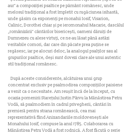
aur” a compoziției psaltice pe pământ românesc, unde
melosul tradițional a fost împletit cu rugăciunea isihastă,
unde găsim ca exponenți pe monahii Iosif, Visarion,
Calinic, Dorothei chiar și pe ieromonahul Macarie, dascălul
„românizării” cântărilor bisericești, oameni dăruiți de
Dumnezeu cu alese virtuți, ce ne-au lăsat până astăzi
veritabile comori, dar care din păcate prea puţine se
regăsesc, iar pe alocuri deloc, la analogul psalților sau al
grupurilor psaltice, deși sunt dovezi clare ale unui autentic
stil tradițional românesc.
După aceste considerente, alcătuirea unui grup
concentrat exclusiv pe psalmodirea compozițiilor paisiene
a venit ca o necesitate. Am reușit încă de la început, cu
ocazia pomenirii Starețului Justin Pârvu la Mănăstirea Petru
Vodă, să psalmodiem în cadrul privegherii, cântări în
premieră pentru strana românească, cea mai
reprezentativă fiind
Anixandariile moldovenești
ale
Monahului Iosif, compuse la anul 1785. Colaborarea cu
Mănăstirea Petru Vodă a fost rodnică. A fost făcută o serie