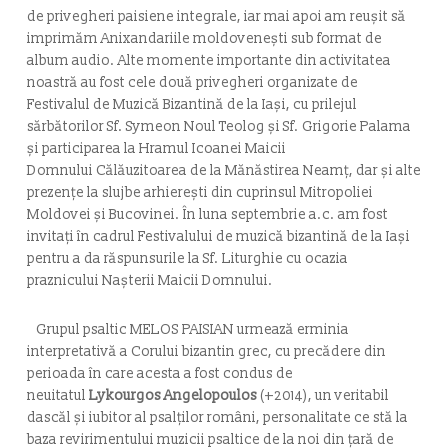
de privegheri paisiene integrale, iar mai apoi am reușit să
imprimăm
Anixandariile moldovenești
sub format de
album audio. Alte momente importante din activitatea
noastră au fost cele două privegheri organizate de
Festivalul de Muzică Bizantină de la Iași, cu prilejul
sărbătorilor Sf. Symeon Noul Teolog și Sf. Grigorie Palama
și participarea la Hramul Icoanei Maicii
Domnului
Călăuzitoarea
de la Mănăstirea Neamț, dar și alte
prezențe la slujbe arhierești din cuprinsul Mitropoliei
Moldovei și Bucovinei. În luna septembrie a.c. am fost
invitați în cadrul Festivalului de muzică bizantină de la Iași
pentru a da răspunsurile la Sf. Liturghie cu ocazia
praznicului Nașterii Maicii Domnului.
Grupul psaltic MELOS PAISIAN urmează erminia
interpretativă a Corului bizantin grec, cu precădere din
perioada în care acesta a fost condus de
neuitatul
Lykourgos Angelopoulos
(+2014), un veritabil
dascăl și iubitor al psalților români, personalitate ce stă la
baza revirimentului muzicii psaltice de la noi din țară de