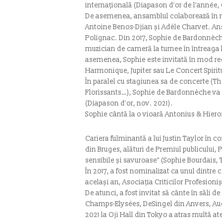
internațională (Diapason d’or de l’anné
De asemenea, ansamblul colaborează în mo
Antoine Benos-Djian și Adèle Charvet. An
Polignac. Din 2017, Sophie de Bardonnèche 
muzician de cameră la turnee în întreaga
asemenea, Sophie este invitată în mod r
Harmonique, Jupiter sau Le Concert Spirit
În paralel cu stagiunea sa de concerte (Th
Florissants…), Sophie de Bardonnèche va l
(Diapason d’or, nov. 2021).
Sophie cântă la o vioară Antonius & Hier
Cariera fulminantă a lui Justin Taylor în c
din Bruges, alături de Premiul publicului,
sensibile și savuroase” (Sophie Bourdais, 
În 2017, a fost nominalizat ca unul dintre 
același an, Asociația Criticilor Profesioni
De atunci, a fost invitat să cânte în săli
Champs-Elysées, DeSingel din Anvers, Audi
2021 la Oji Hall din Tokyo a atras multă at