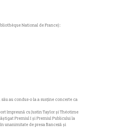
 Bibliothèque National de France):
 său au condus-o la a susține concerte ca
ort împreună cu Justin Taylor și Théotime
âștigat Premiul I și Premiul Publicului la
 în unanimitate de presa franceză și