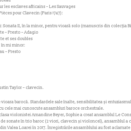
ondeau
ur les esclaves africains – Les Sauvages
Pièces pour Clavecin (Paris 1747):
): Sonata II, în la minor, pentru vioară solo (manuscris din colecția
te – Presto – Adagio
te et ses doubles
I în mi minor:
au – Presto
stin Taylor – clavecin.
ioara barocă. Standardele sale înalte, sensibilitatea și entuziasmul
 cu cele mai cunoscute ansambluri baroce orchestrale.
clasa violonistei Amandine Beyer, Sophie a creat ansamblul Le Cons
e sonate în trio baroc (2 viori, clavecin și violoncel), ansamblul a c
in Valea Loarei în 2017. Înregistrările ansamblului au fost aclamate