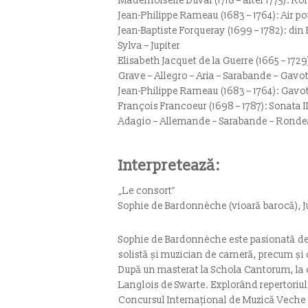
Mademoiselle Duval (1718 – after 1775): R
Jean-Philippe Rameau (1683 – 1764): Air po
Jean-Baptiste Forqueray (1699 – 1782): din 
Sylva – Jupiter
Elisabeth Jacquet de la Guerre (1665 – 1729
Grave – Allegro – Aria – Sarabande – Gavot
Jean-Philippe Rameau (1683 – 1764): Gavot
François Francoeur (1698 – 1787): Sonata I
Adagio – Allemande – Sarabande – Ronde
Interpretează:
„Le consort”
Sophie de Bardonnèche (vioară barocă), Ju
Sophie de Bardonnèche este pasionată de v
solistă și muzician de cameră, precum și
După un masterat la Schola Cantorum, la 
Langlois de Swarte. Explorând repertoriul d
Concursul Internațional de Muzică Veche d