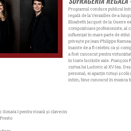
SUFRAGERIA REGALĂ 
Programul conduce publicul într-
regală de la Versailles de-a lungu
Elisabeth Jacquet de la Guerre e
compozitoare profesioniste, al că
influențat în mare parte de stilul
privește pe Jean-Philippe Rameau,
înainte de a fi celebru ca și co
a fost cunoscut pentru virtuozit
în toate lucrările sale. François 
curtea lui Ludovic al XV-lea. Deș
personal, ei aparțin totuși școlii
intim, bine cunoscut în muzica
): Sonata I pentru vioară și clavecin
 Presto
o