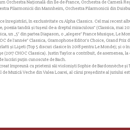
cum Orchestra Națională din Île-de-France, Orchestra de Cameră Re
estra Filarmonicii din Mannheim, Orchestra Filarmonicii din Duisbu
ece înregistrări, în exclusivitate cu Alpha Classics. Cel mai recent a
re, poezia tandră și tușeul de-a dreptul miraculous” (Classica, mai 20
ca, un „5” din partea Diapason, o „alegere” France Musique, Le Mon
HOC de l’année” Classica, Gramophone Editor’s Choice, Grand Prix d
atti și Ligeti (Top 5 discuri clasice în 2018 pentru Le Monde); și o î
ge (2017 CHOC Classica). Justin Taylor a contribuit, de asemenea, la 
e lucrări puțin cunoscute de Bach.
, creat împreună cu prietenii săi violoniști Sophie de Bardonnèche ș
l de Muzică Veche din Valea Loarei, al cărui președinte al juriului es