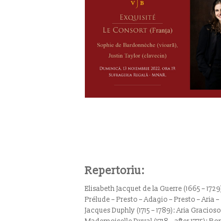
Repertoriu:
Elisabeth Jacquet de la Guerre (1665 – 1729
Prélude – Presto – Adagio – Presto – Aria –
Jacques Duphly (1715 – 1789): Aria Gracios