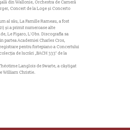
gală din Wallonie, Orchestra de Cameră
rger, Concert de la Loge și Concerto
lbum al său, La Famille Rameau, a fost
21) și a primit numeroase alte
de, Le Figaro, L’Obs. Discografia sa
in partea Academiei Charles Cros,
nregistrare pentru fortepiano a Concertului
colecția de lucrări „BACH 333” de la
i Théotime Langlois de Swarte, a câștigat
te William Christie.