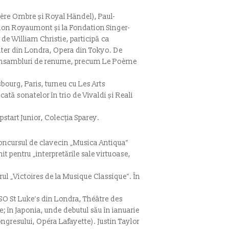
ère Ombre și Royal Händel), Paul-
tion Royaumont și la Fondation Singer-
de William Christie, participă ca
nter din Londra, Opera din Tokyo. De
e ansambluri de renume, precum Le Poème
bourg, Paris, turneu cu Les Arts
tă sonatelor în trio de Vivaldi și Reali
tart Junior, Colecția Sparey.
a Concursul de clavecin „Musica Antiqua”
t pentru „interpretările sale virtuoase,
drul „Victoires de la Musique Classique”. În
 LSO St Luke’s din Londra, Théâtre des
; în Japonia, unde debutul său în ianuarie
ongresului, Opéra Lafayette). Justin Taylor