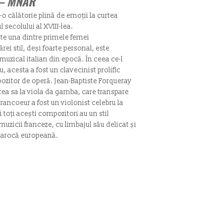
– MNAR
o călătorie plină de emoții la curtea
l secolului al XVIII-lea.
ste una dintre primele femei
rei stil, deși foarte personal, este
 muzical italian din epocă. În ceea ce-l
 acesta a fost un clavecinist prolific
mpozitor de operă. Jean-Baptiste Forqueray
atea sa la viola da gamba, care transpare
Francoeur a fost un violonist celebru la
i toți acești compozitori au un stil
 muzicii franceze, cu limbajul său delicat și
 barocă europeană.