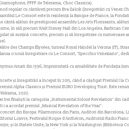
e, Gramophone, FFFF de Telerama, Choc Classica).
d regulat cu cântăreți precum Eva Zaïcik (înregistrări cu Venez Ch
samblul Le Consort este în rezidență la Banque de France, la Fonda
cântă alături de prestigiosul ansamblu Les Arts Florissants, alături 
 lume, în săli precum Walt Disney Hall din Los Angeles, Barbican Ce
egulat să susțină concerte, precum și să înregistreze cu numeroas
uel.
éâtre des Champs Élysées, turneul Royal Händel la Verona (IT), Stras
ansa o nouă înregistrare cu Le Consort, ”Specchio Veneziano”, dedica
onymus Amati din 1596, împrumutată cu amabilitate de Fundația Jumps
oncerte și înregistrări a început în 2015, când a câștigat Premiul I l
 Premiul Alpha Classics și Premiul EUBO Developing Trust. Este renumi
Télérama, 2021).
cei trei finaliști la categoria „Instrumental Soloist Revelation” din ca
ști i-a acordat premiul „Musical Revelation of the Year”.
 de concert din Europa: Filarmonica din Paris, Auditori din Barcelona,
toriul Louvre, Festivalul Roque d’Anthéron, Auditoriul Radio France
enție; și în Statele Unite, la New York și la Washington (Biblioteca C